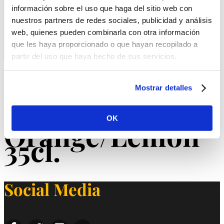
información sobre el uso que haga del sitio web con
SHOP
nuestros partners de redes sociales, publicidad y análisis
web, quienes pueden combinarla con otra información
que les haya proporcionado o que hayan recopilado a
Select Page
partir del uso que haya hecho de sus servicios.
Cocacola,
Mostrar detalles
Cocacola Zero,
Fanta
OK
Orange/Lemon
35cl.
Social Media