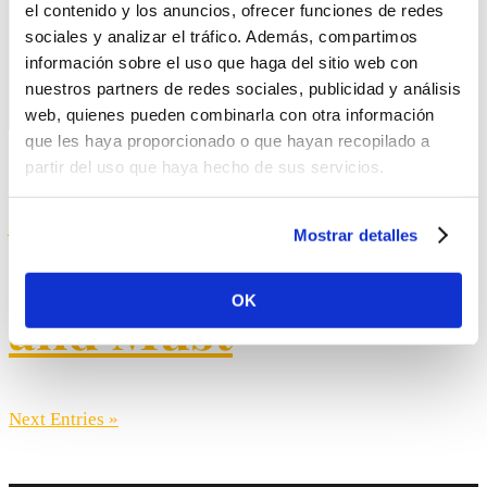
el contenido y los anuncios, ofrecer funciones de redes
SHOP
sociales y analizar el tráfico. Además, compartimos
información sobre el uso que haga del sitio web con
nuestros partners de redes sociales, publicidad y análisis
Select Page
web, quienes pueden combinarla con otra información
que les haya proporcionado o que hayan recopilado a
partir del uso que haya hecho de sus servicios.
Juices: Orange,
Mostrar detalles
Peach, Pineapple
OK
and Must
Next Entries »