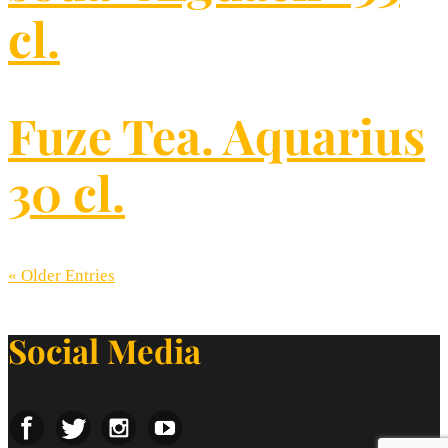
cl.
Fuze Tea. Aquarius
30 cl.
« Older Entries
Social Media