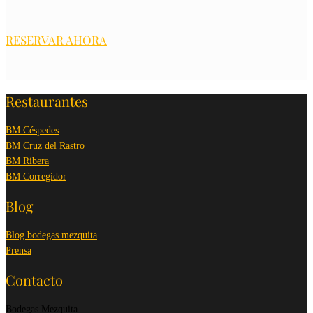
RESERVAR AHORA
Restaurantes
BM Céspedes
BM Cruz del Rastro
BM Ribera
BM Corregidor
Blog
Blog bodegas mezquita
Prensa
Contacto
Bodegas Mezquita