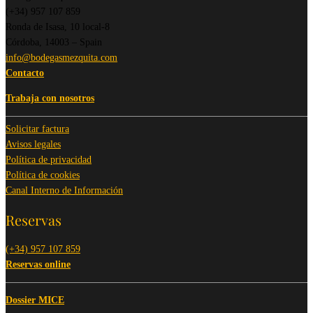
(+34) 957 107 859
Ronda de Isasa, 10 local-8
Córdoba, 14003 – Spain
info@bodegasmezquita.com
Contacto
Trabaja con nosotros
Solicitar factura
Avisos legales
Política de privacidad
Política de cookies
Canal Interno de Información
Reservas
(+34) 957 107 859
Reservas online
Dossier MICE