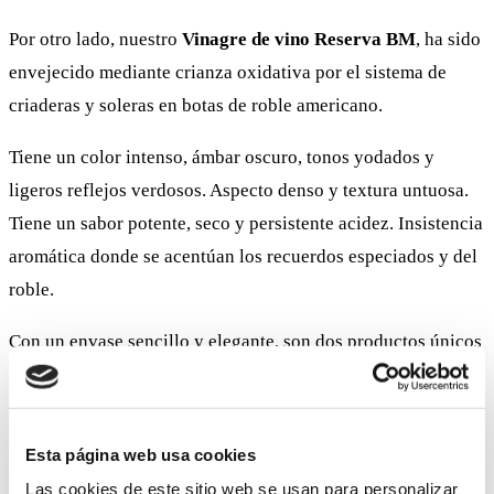
Por otro lado, nuestro
Vinagre de vino Reserva BM
, ha sido
envejecido mediante crianza oxidativa por el sistema de
criaderas y soleras en botas de roble americano.
Tiene un color intenso, ámbar oscuro, tonos yodados y
ligeros reflejos verdosos. Aspecto denso y textura untuosa.
Tiene un sabor potente, seco y persistente acidez. Insistencia
aromática donde se acentúan los recuerdos especiados y del
roble.
Con un envase sencillo y elegante, son dos productos únicos
e irresistibles para cualquier buen amante del aceite y del
vinagre. Dos joyas que deben estar siempre presentes en
nuestra cocina. Podréis encontrarlos tanto en nuestros
Esta página web usa cookies
Restaurantes
como en nuestra
Tienda Gourmet
y
Tienda
Las cookies de este sitio web se usan para personalizar