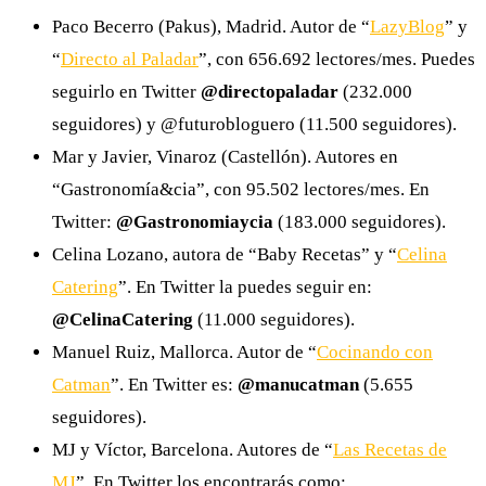
Paco Becerro (Pakus), Madrid. Autor de “
LazyBlog
” y
“
Directo al Paladar
”, con 656.692 lectores/mes. Puedes
seguirlo en Twitter
@directopaladar
(232.000
seguidores) y @futurobloguero (11.500 seguidores).
Mar y Javier, Vinaroz (Castellón). Autores en
“Gastronomía&cia”, con 95.502 lectores/mes. En
Twitter:
@Gastronomiaycia
(183.000 seguidores).
Celina Lozano, autora de “Baby Recetas” y “
Celina
Catering
”. En Twitter la puedes seguir en:
@CelinaCatering
(11.000 seguidores).
Manuel Ruiz, Mallorca. Autor de “
Cocinando con
Catman
”. En Twitter es:
@manucatman
(5.655
seguidores).
MJ y Víctor, Barcelona. Autores de “
Las Recetas de
MJ
”. En Twitter los encontrarás como: