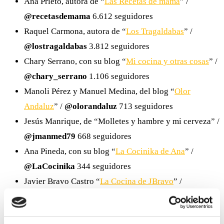
Ana Prieto, autora de “
Las Recetas de mamá
” /
@recetasdemama
6.612 seguidores
Raquel Carmona, autora de “
Los Tragaldabas
” /
@lostragaldabas
3.812 seguidores
Chary Serrano, con su blog “
Mi cocina y otras cosas
” /
@chary_serrano
1.106 seguidores
Manoli Pérez y Manuel Medina, del blog “
Olor
Andaluz
” /
@olorandaluz
713 seguidores
Jesús Manrique, de “Molletes y hambre y mi cerveza” /
@jmanmed79
668 seguidores
Ana Pineda, con su blog “
La Cocinika de Ana
” /
@LaCocinika
344 seguidores
Javier Bravo Castro “
La Cocina de JBravo
” /
@javierbravo70
122 seguidores
Mari Zs, autora de “
Mi dolce paradiso
” /
@MariZS6