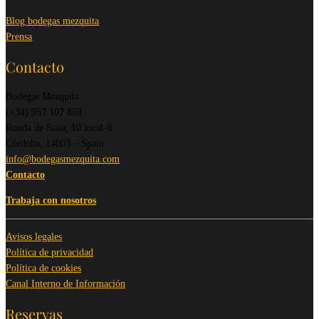
Blog bodegas mezquita
Prensa
Contacto
Bodegas Mezquita
(+34) 957 107 859
Ronda de Isasa, 10 local-8
Córdoba, 14003 – Spain
info@bodegasmezquita.com
Contacto
Trabaja con nosotros
Avisos legales
Política de privacidad
Política de cookies
Canal Interno de Información
Reservas