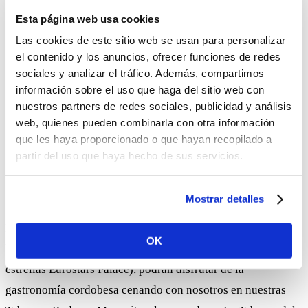
90 seguidores
Esta página web usa cookies
Chari Pérez Carrillo, autora de “
Cosas de Chari
” /
Las cookies de este sitio web se usan para personalizar
@CosasdeChari
159 seguidores
el contenido y los anuncios, ofrecer funciones de redes
Noé Carmona (concursante de Masterchef) /
sociales y analizar el tráfico. Además, compartimos
@NoeMasterChefOf
6.555 seguidores
información sobre el uso que haga del sitio web con
nuestros partners de redes sociales, publicidad y análisis
web, quienes pueden combinarla con otra información
¿Y qué actividades va a
que les haya proporcionado o que hayan recopilado a
incluir el blogtrip “I Like
partir del uso que haya hecho de sus servicios.
Córdoba”?
Mostrar detalles
Dentro del programa de actividades que hemos preparado,
OK
los blogueros invitados (que se alojarán en el Hotel de 5
estrellas Eurostars Palace), podrán disfrutar de la
gastronomía cordobesa cenando con nosotros en nuestras