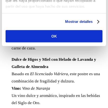
que les haya proporcionado o que hayan recopilado a
Lomo de Ciervo con Salsa de Grosellas y Puré de
partir del uso que haya hecho de sus servicios.
Apionabo, Patata Crujiente y Espárrago Verde
Inspirado en
La Gitanilla
, este plato representa la
Mostrar detalles
conexión con la naturaleza.
Vino:
Volere 100% Corvina Veronese
OK
Un vino italiano equilibrado, ideal para acompañar la
carne de caza.
Dulce de Higos y Miel con Helado de Lavanda y
Galleta de Almendra
Basado en
El licenciado Vidriera
, este postre es una
combinación de fragilidad y dulzura.
Vino:
Vino de Naranja
Un vino dulce y aromático, inspirado en las bebidas
del Siglo de Oro.