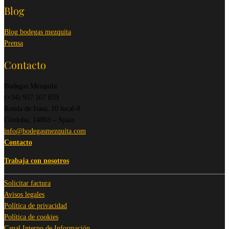
Blog
Blog bodegas mezquita
Prensa
Contacto
Bodegas Mezquita
(+34) 957 107 859
Ronda de Isasa, 10 local-8
Córdoba, 14003 – Spain
info@bodegasmezquita.com
Contacto
Trabaja con nosotros
Solicitar factura
Avisos legales
Política de privacidad
Política de cookies
Canal Interno de Información