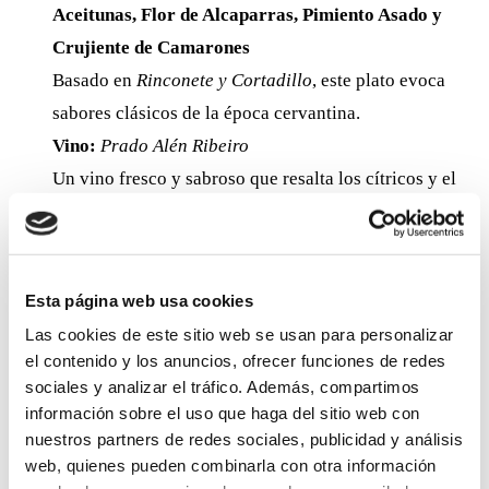
Aceitunas, Flor de Alcaparras, Pimiento Asado y
Crujiente de Camarones
Basado en
Rinconete y Cortadillo
, este plato evoca
sabores clásicos de la época cervantina.
Vino:
Prado Alén Ribeiro
Un vino fresco y sabroso que resalta los cítricos y el
bacalao.
«Duelos y Quebrantos» – Huevos escalfados con
cordero, torreznos crujientes y jamón ibérico
Esta página web usa cookies
Un plato tradicional del
Quijote
, que representa la vida
Las cookies de este sitio web se usan para personalizar
rural del Siglo de Oro.
el contenido y los anuncios, ofrecer funciones de redes
sociales y analizar el tráfico. Además, compartimos
Vino:
Laya de Bodegas Atalaya
información sobre el uso que haga del sitio web con
Un tinto con notas frutales y especiadas, perfecto para
nuestros partners de redes sociales, publicidad y análisis
los sabores intensos del plato.
web, quienes pueden combinarla con otra información