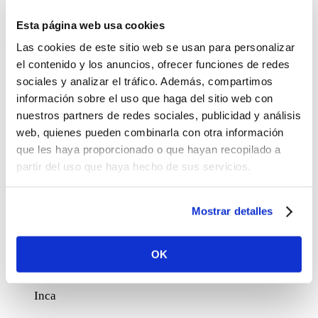
la limeña. Los maridajes, cuidadosamente seleccionados por
Mara De Miguel, combinan los sabores de la cocina peruana
Esta página web usa cookies
con vinos y cócteles españoles.
Las cookies de este sitio web se usan para personalizar
el contenido y los anuncios, ofrecer funciones de redes
Una oportunidad única para disfrutar de una experiencia
sociales y analizar el tráfico. Además, compartimos
gastronómica inigualable.
información sobre el uso que haga del sitio web con
nuestros partners de redes sociales, publicidad y análisis
¡No te lo pierdas!
web, quienes pueden combinarla con otra información
que les haya proporcionado o que hayan recopilado a
Este será el
menú
que disfrutaremos:
partir del uso que haya hecho de sus servicios.
Causita de vieiras y velo de shoyu.
Maridaje: Pisco
Mostrar detalles
Sour
Tortilla de choclo, tartar de pulpo con leche de tigre y
OK
humus de zarandaja.
Maridaje: El coctel de la Casa del
Inca