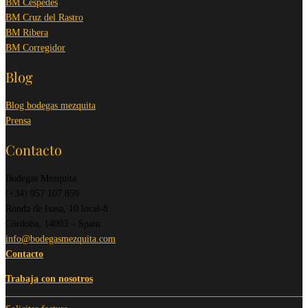
BM Céspedes
BM Cruz del Rastro
BM Ribera
BM Corregidor
Blog
Blog bodegas mezquita
Prensa
Contacto
Bodegas Mezquita
(+34) 957 107 859
Ronda de Isasa, 10 local-8
Córdoba, 14003 – Spain
info@bodegasmezquita.com
Contacto
Trabaja con nosotros