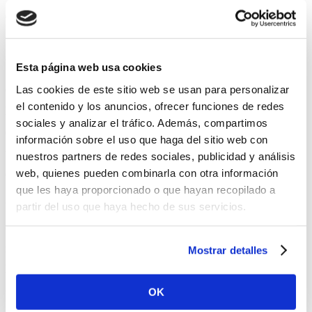
dejamos enfriar. Después mezclamos en un bol grande la tres
cuartas partes de la harina, el azúcar y la levadura, a lo que
añadiremos los huevos y el aceite para comenzar a amasarlo.
Esta página web usa cookies
Las cookies de este sitio web se usan para personalizar
Conforme gane consistencia iremos rectificando de harina
el contenido y los anuncios, ofrecer funciones de redes
hasta conseguir que apenas se pegue, pasamos la masa a la
sociales y analizar el tráfico. Además, compartimos
encimera de la cocina rociada con harina para seguir
información sobre el uso que haga del sitio web con
trabajando la masa. Cuanto más la trabajemos más fina
nuestros partners de redes sociales, publicidad y análisis
web, quienes pueden combinarla con otra información
quedará la masa.
que les haya proporcionado o que hayan recopilado a
Una vez la tengamos lista la dejaremos reposar mientras
partir del uso que haya hecho de sus servicios.
calentamos el aceite para freír los roscos. Al tenerlo caliente
iremos haciendo bolas de masa que aplastaremos un poco y
Mostrar detalles
haremos el agujero en el centro con el dedo antes de
echarlos al aceite.
OK