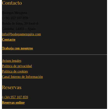
Contacto
Bodegas Mezquita
(+34) 957 107 859
Ronda de Isasa, 10 local-8
Córdoba, 14003 – Spain
info@bodegasmezquita.com
Contacto
Trabaja con nosotros
Avisos legales
Política de privacidad
Política de cookies
Canal Interno de Información
Reservas
(+34) 957 107 859
Reservas online