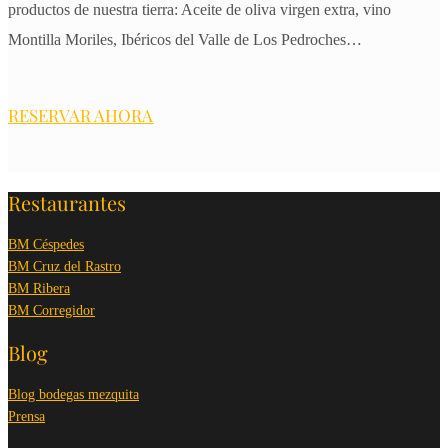
productos de nuestra tierra: Aceite de oliva virgen extra, vino
Montilla Moriles, Ibéricos del Valle de Los Pedroches…
RESERVAR AHORA
Restaurantes
BM Céspedes
BM Cruz del Rastro
BM Ribera
BM Corregidor
Blog
Blog bodegas mezquita
Prensa