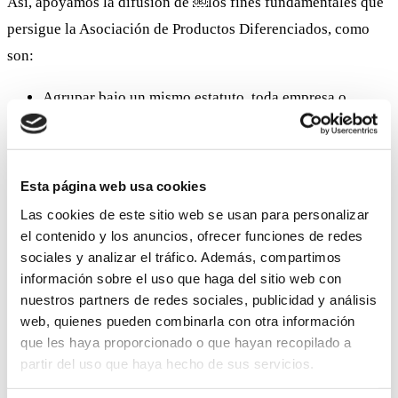
Así, apoyamos la difusión de ￼los fines fundamentales que
persigue la Asociación de Productos Diferenciados, como
son:
Agrupar bajo un mismo estatuto, toda empresa o
particular que realice trabajos sobre diferenciación de
la producción.
Proteger y defender los derechos de productos
Esta página web usa cookies
diferenciados.
Las cookies de este sitio web se usan para personalizar
Reconocer los trabajos de diferenciación de la
el contenido y los anuncios, ofrecer funciones de redes
producción como proporcionando un valor añadido.
sociales y analizar el tráfico. Además, compartimos
información sobre el uso que haga del sitio web con
Defender y promocionar los trabajos artesanos y
nuestros partners de redes sociales, publicidad y análisis
métodos tradicionales.
web, quienes pueden combinarla con otra información
Reconocimiento del valor de las especies y razas
que les haya proporcionado o que hayan recopilado a
autóctonas para la mejora de la calidad y la
partir del uso que haya hecho de sus servicios.
sostenibilidad.