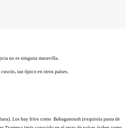
pcia no es ninguna maravilla.
uscús, tan típico en otros países.
hara). Los hay fríos como Babaganoush (exquisita pasta de
omo Taameya (más conocido en el resto de países árabes como