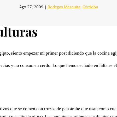
Ago 27, 2009
|
Bodegas Mezquita
,
Córdoba
ulturas
pto, siento empezar mi primer post diciendo que la cocina egi
cias y no consumen cerdo. Lo que hemos echado en falta es el c
tivos que se comen con trozos de pan árabe que usan como cuc
samo y aceite de oliva). Las berenjenas rellenas y calientes c