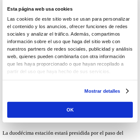
Esta página web usa cookies
X Estación. Jesús llega al Gólgota para ser crucificado
Las cookies de este sitio web se usan para personalizar
el contenido y los anuncios, ofrecer funciones de redes
La décima estación estará presidida por el paso de Nuestro
sociales y analizar el tráfico. Además, compartimos
Padre Jesús de la Humildad y Paciencia, titular de la
información sobre el uso que haga del sitio web con
hermandad de la Paz cuya sede canónica es la iglesia
nuestros partners de redes sociales, publicidad y análisis
conventual del Santo Ángel.
web, quienes pueden combinarla con otra información
que les haya proporcionado o que hayan recopilado a
XI Estación. Jesús promete su Reino al Buen Ladrón
partir del uso que haya hecho de sus servicios.
La undécima estación estará presidida por el paso del
Mostrar detalles
Santísimo Cristo del Amor, titular de la hermandad del Amor
cuya sede canónica es la parroquia de Jesús Divino Obrero
OK
XII Estación. Jesús en la Cruz, su Madre y el Discípulo
La duodécima estación estará presidida por el paso del