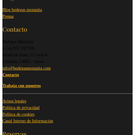
Blog bodegas mezquita
Prensa
Contacto
Bodegas Mezquita
(+34) 957 107 859
Ronda de Isasa, 10 local-8
Córdoba, 14003 – Spain
info@bodegasmezquita.com
Contacto
Trabaja con nosotros
Avisos legales
Política de privacidad
Política de cookies
Canal Interno de Información
Reservas