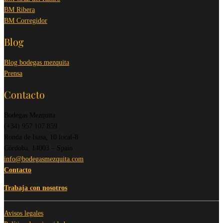
BM Ribera
BM Corregidor
Blog
Blog bodegas mezquita
Prensa
Contacto
Bodegas Mezquita
(+34) 957 107 859
Ronda de Isasa, 10 local-8
Córdoba, 14003 – Spain
info@bodegasmezquita.com
Contacto
Trabaja con nosotros
Avisos legales