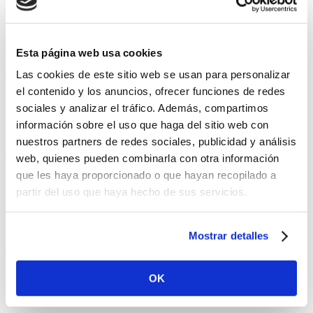
Tomate”. Ha acompañado al baile en casi todas las
academias de Córdoba. Ganador del premio de la Fundación
Esta página web usa cookies
Cristina Heeren en 2010, recibió una beca para estudiar en
Las cookies de este sitio web se usan para personalizar
esta prestigiosa institución. Ha participado en numerosos
el contenido y los anuncios, ofrecer funciones de redes
espectáculos en la provincia, compartido escenario con
sociales y analizar el tráfico. Además, compartimos
grandes figuras y realizado giras y cursos fuera de España.
información sobre el uso que haga del sitio web con
nuestros partners de redes sociales, publicidad y análisis
Aforo exclusivo para 24 personas
web, quienes pueden combinarla con otra información
Las reservas conllevan una consumición mínima de 25€
que les haya proporcionado o que hayan recopilado a
partir del uso que haya hecho de sus servicios.
por persona
Una noche para disfrutar de la tradición flamenca con
Mostrar detalles
artistas de gran nivel mientras degustas nuestras tapas y
vinos con alma cordobesa.
OK