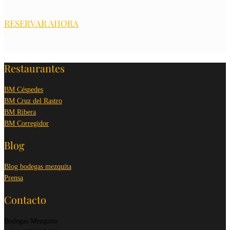
RESERVAR AHORA
Restaurantes
BM Céspedes
BM Cruz del Rastro
BM Ribera
BM Corregidor
Blog
Blog bodegas mezquita
Prensa
Contacto
Bodegas Mezquita