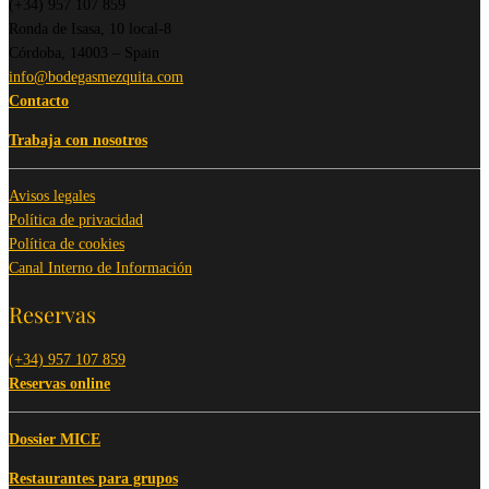
(+34) 957 107 859
Ronda de Isasa, 10 local-8
Córdoba, 14003 – Spain
info@bodegasmezquita.com
Contacto
Trabaja con nosotros
Avisos legales
Política de privacidad
Política de cookies
Canal Interno de Información
Reservas
(+34) 957 107 859
Reservas online
Dossier MICE
Restaurantes para grupos