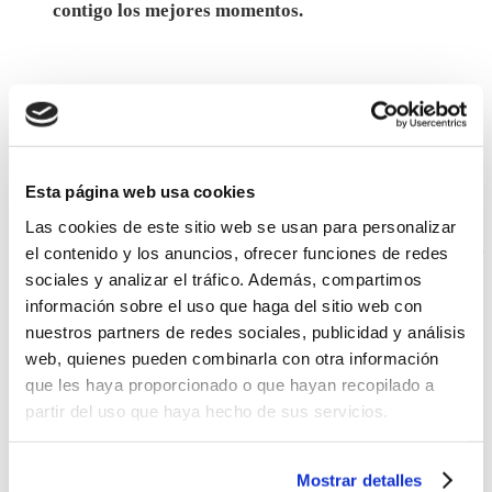
contigo los mejores momentos.
Mira que sonrientes los
compañeros Jose María y
Manolo Castaño disfrutando
Esta página web usa cookies
de un buen rato con todo el
Las cookies de este sitio web se usan para personalizar
equipo de Bodegas Mezquita
el contenido y los anuncios, ofrecer funciones de redes
sociales y analizar el tráfico. Además, compartimos
información sobre el uso que haga del sitio web con
nuestros partners de redes sociales, publicidad y análisis
No dudes en compartir tu experiencia con nosotros, usa el
web, quienes pueden combinarla con otra información
hashtag #CompañerosyAmigos
y cuéntanos como te
que les haya proporcionado o que hayan recopilado a
planteas tu cena de Navidad este año.
partir del uso que haya hecho de sus servicios.
Bodegas Mezquita
Mostrar detalles
Tu Restaurante para
tu Navidad