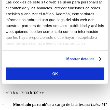
Las cookies de este sitio web se usan para personalizar
11:30 h
el contenido y los anuncios, ofrecer funciones de redes
sociales y analizar el tráfico. Además, compartimos
Inauguración de los Días Europeos de la Artesanía a cargo
información sobre el uso que haga del sitio web con
de la Delegada Territorial de Fomento, Vivienda, Turismo
nuestros partners de redes sociales, publicidad y análisis
web, quienes pueden combinarla con otra información
y Comercio, Doña Mª de los Santos Córdoba Moreno.
que les haya proporcionado o que hayan recopilado a
17:00 h a 19:00 h Taller:
partir del uso que haya hecho de sus servicios.
–
Marroquinería para niños
a cargo de la artesana
Mostrar detalles
Paqui Benítez (Taller Curpay)
, con el apoyo de Carmen
Rubio, alumna de la Escuela de Arte de Córdoba
OK
SABADO 6
11:00 h a 13:00 h Taller:
–
Modelado para niños
a cargo de la artesana
Luisa Mª