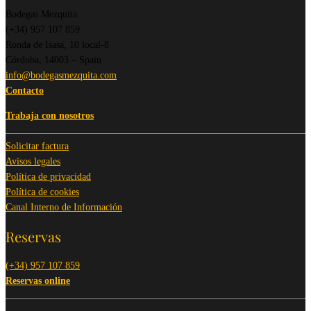
Bodegas Mezquita
(+34) 957 107 859
Ronda de Isasa, 10 local-8
Córdoba, 14003 – Spain
info@bodegasmezquita.com
Contacto
Trabaja con nosotros
Solicitar factura
Avisos legales
Política de privacidad
Política de cookies
Canal Interno de Información
Reservas
(+34) 957 107 859
Reservas online