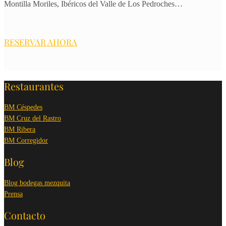
Montilla Moriles, Ibéricos del Valle de Los Pedroches…
RESERVAR AHORA
Restaurantes
BM Céspedes
BM Cruz del Rastro
BM Ribera
BM Corregidor
Blog
Blog bodegas mezquita
Prensa
Contacto