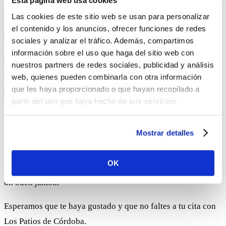
Esta página web usa cookies
Las cookies de este sitio web se usan para personalizar
el contenido y los anuncios, ofrecer funciones de redes
sociales y analizar el tráfico. Además, compartimos
información sobre el uso que haga del sitio web con
nuestros partners de redes sociales, publicidad y análisis
web, quienes pueden combinarla con otra información
que les haya proporcionado o que hayan recopilado a
partir del uso que haya hecho de sus servicios.
Bueno, pues terminamos aquí el recorrido de la Calle San
Mostrar detalles
Basilio, con un total de 7 patios que ya abren sus puertas al
público. Con esto nos vamos todos a degustar un buen vino
OK
de los 40 que tiene Bodegas Mezquita, en su carta de vinos y
un buen jamón.
Esperamos que te haya gustado y que no faltes a tu cita con
Los Patios de Córdoba.