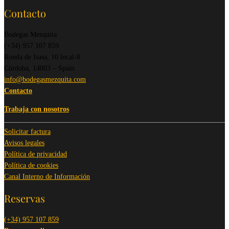
Contacto
Bodegas Mezquita
(+34) 957 107 859
Ronda de Isasa, 10 local-8
Córdoba, 14003 – Spain
info@bodegasmezquita.com
Contacto
Trabaja con nosotros
Solicitar factura
Avisos legales
Política de privacidad
Política de cookies
Canal Interno de Información
Reservas
(+34) 957 107 859