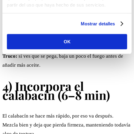
partir del uso que haya hecho de sus servicios.
Incorpora la berenjena y cocina removiendo de vez en
Mostrar detalles
cuando.
Al principio “bebe” aceite; no te asustes: con el calor se va
OK
ablandando y soltando su punto cremoso.
Truco:
si ves que se pega, baja un poco el fuego antes de
añadir más aceite.
4) Incorpora el
calabacín (6–8 min)
El calabacín se hace más rápido, por eso va después.
Mezcla bien y deja que pierda firmeza, manteniendo todavía
algo de textura.