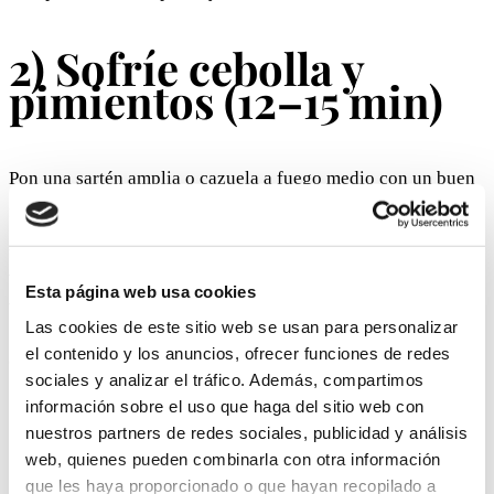
2) Sofríe cebolla y
pimientos (12–15 min)
Pon una sartén amplia o cazuela a fuego medio con un buen
fondo de AOVE.
Añade
cebolla + pimiento
con una pizca de sal y deja que se
vayan pochando lentamente, sin prisas. Queremos que estén
Esta página web usa cookies
blanditos y dulces, no dorados a lo loco.
Las cookies de este sitio web se usan para personalizar
el contenido y los anuncios, ofrecer funciones de redes
Clave:
el pisto mejora cuando la base está bien pochada.
sociales y analizar el tráfico. Además, compartimos
información sobre el uso que haga del sitio web con
3) Añade la berenjena
nuestros partners de redes sociales, publicidad y análisis
(8–10 min)
web, quienes pueden combinarla con otra información
que les haya proporcionado o que hayan recopilado a