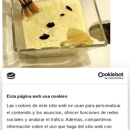
Posteriormente a la elaboración de estos platos se llevará a
Esta página web usa cookies
cabo un análisis, debatiendo sobre su preparación y las
Las cookies de este sitio web se usan para personalizar
el contenido y los anuncios, ofrecer funciones de redes
propiedades de cada uno.
sociales y analizar el tráfico. Además, compartimos
información sobre el uso que haga del sitio web con
Para finalizar el
Dr. Antonio Escribano Zafra
realizará una