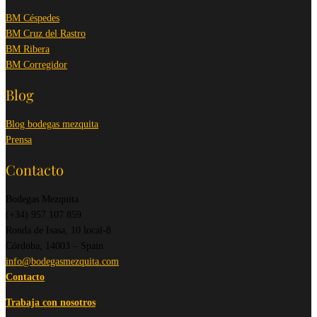
BM Céspedes
BM Cruz del Rastro
BM Ribera
BM Corregidor
Blog
Blog bodegas mezquita
Prensa
Contacto
Bodegas Mezquita
(+34) 957 107 859
Ronda de Isasa, 10 local-8
Córdoba, 14003 – Spain
info@bodegasmezquita.com
Contacto
Trabaja con nosotros