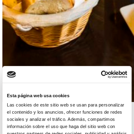
Esta página web usa cookies
Las cookies de este sitio web se usan para personalizar
el contenido y los anuncios, ofrecer funciones de redes
Nosotros creemos que para poder apreciar todo el sabor de
sociales y analizar el tráfico. Además, compartimos
este plato lo mejor es acompañarlo de algo dulce que
información sobre el uso que haga del sitio web con
contraste, por lo que en Bodegas Mezquita hacemos la
nuestros partners de redes sociales, publicidad y análisis