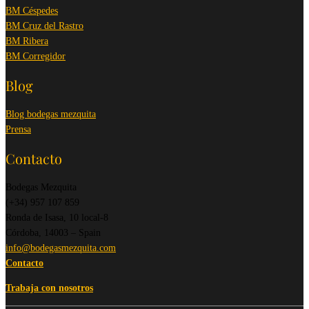
BM Céspedes
BM Cruz del Rastro
BM Ribera
BM Corregidor
Blog
Blog bodegas mezquita
Prensa
Contacto
Bodegas Mezquita
(+34) 957 107 859
Ronda de Isasa, 10 local-8
Córdoba, 14003 – Spain
info@bodegasmezquita.com
Contacto
Trabaja con nosotros