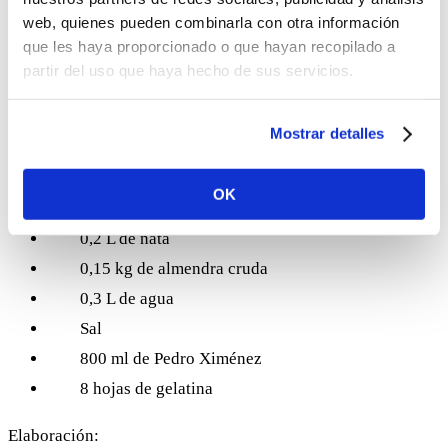
web, quienes pueden combinarla con otra información
mazamorra acompañada de gelatina de Pedro Ximénez. Por
que les haya proporcionado o que hayan recopilado a
si os habéis quedado con ganas de probarla, aquí os dejamos
partir del uso que haya hecho de sus servicios.
nuestra receta.
Ingredientes para cuatro personas:
Mostrar detalles
0,6 kg de migas de pan
OK
0,2 L de aceite de girasol
0,2 L de nata
0,15 kg de almendra cruda
0,3 L de agua
Sal
800 ml de Pedro Ximénez
8 hojas de gelatina
Elaboración: