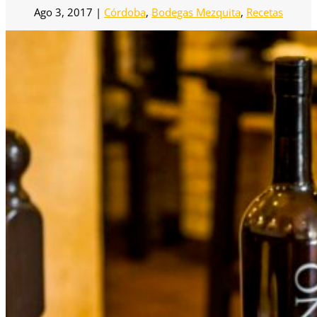
Ago 3, 2017
|
Córdoba
,
Bodegas Mezquita
,
Recetas