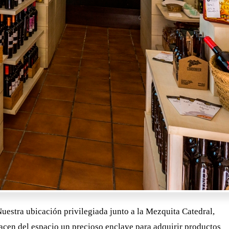
estra ubicación privilegiada junto a la Mezquita Catedral,
acen del espacio un precioso enclave para adquirir productos