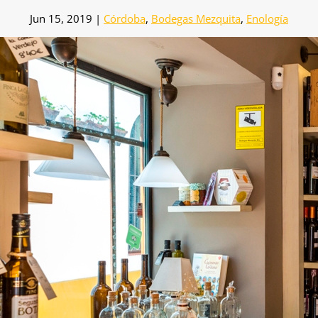
Jun 15, 2019
|
Córdoba
,
Bodegas Mezquita
,
Enología