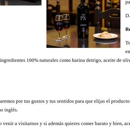
pa
D.
R
To
em
ngredientes 100% naturales como harina detrigo, aceite de oliva
remos por tus gustos y tus sentidos para que elijas el product
o inglés.
o venir a visitarnos y si además quieres comer barato y bien, ac