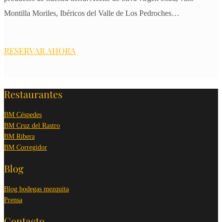
Montilla Moriles, Ibéricos del Valle de Los Pedroches…
RESERVAR AHORA
Restaurantes
BM Céspedes
BM Cruz del Rastro
BM Ribera
BM Corregidor
Blog
Blog bodegas mezquita
Prensa
Contacto