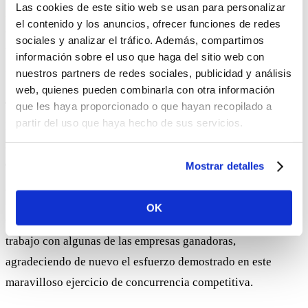
Las cookies de este sitio web se usan para personalizar
Oportunidad Accesible
apoyo al bloque de Branded
el contenido y los anuncios, ofrecer funciones de redes
Content con su proyecto titulado «Accesibilidad y felicidad»
sociales y analizar el tráfico. Además, compartimos
haciendo especial hincapié en ROI de marca y reputación a
información sobre el uso que haga del sitio web con
través de la responsabilidad social corporativa.
nuestros partners de redes sociales, publicidad y análisis
web, quienes pueden combinarla con otra información
También destacar fuera de concurso la iniciativa de Juan
que les haya proporcionado o que hayan recopilado a
partir del uso que haya hecho de sus servicios.
Manuel Medina y su presentación de un proyecto en
colaboración a la línea de subvenciones de la Consejería de
Mostrar detalles
Turismo y Comercio en materia de adaptación de las cartas
al braille.
OK
Os dejamos esta imagen de nuestra primera reunión de
trabajo con algunas de las empresas ganadoras,
agradeciendo de nuevo el esfuerzo demostrado en este
maravilloso ejercicio de concurrencia competitiva.