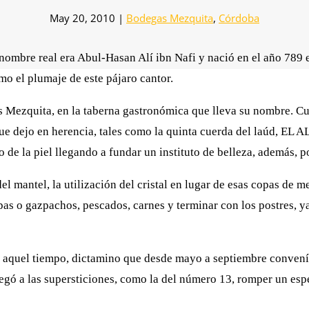
May 20, 2010
|
Bodegas Mezquita
,
Córdoba
ombre real era Abul-Hasan Alí ibn Nafi y nació en el año 789 
mo el plumaje de este pájaro cantor.
s Mezquita, en la taberna gastronómica que lleva su nombre. C
e dejo en herencia, tales como la quinta cuerda del laúd, EL AL
do de la piel llegando a fundar un instituto de belleza, además, 
l mantel, la utilización del cristal en lugar de esas copas de me
pas o gazpachos, pescados, carnes y terminar con los postres, 
en aquel tiempo, dictamino que desde mayo a septiembre convenía
legó a las supersticiones, como la del número 13, romper un esp