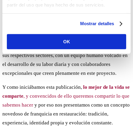
¿aun no nos sigues en
Twitter
o
Facebook
?
partir del uso que haya hecho de sus servicios.
No emprendemos el camino solos… nos rodeamos de los
mejores para alcanzar la excelencia
Mostrar detalles
Contamos con el aval de clientes satisfechos, de proveedores
OK
locales de absoluta confianza y de posición privilegiada en
sus respectivos sectores, con un equipo humano volcado en
el desarrollo de su labor diaria y con colaboradores
excepcionales que creen plenamente en este proyecto.
Y como iniciábamos esta publicación,
lo mejor de la vida se
comparte
, y convencidos de ello queremos compartir lo que
sabemos hacer
y por eso nos presentamos como un concepto
novedoso de franquicia en restauración: tradición,
experiencia, identidad propia y evolución constante.