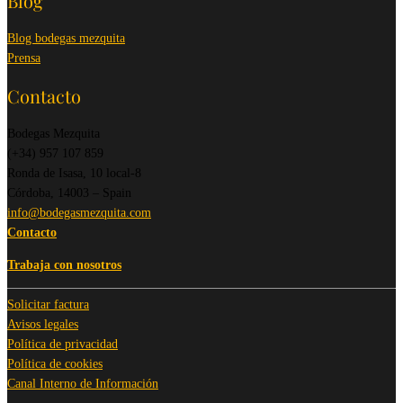
Blog
Blog bodegas mezquita
Prensa
Contacto
Bodegas Mezquita
(+34) 957 107 859
Ronda de Isasa, 10 local-8
Córdoba, 14003 – Spain
info@bodegasmezquita.com
Contacto
Trabaja con nosotros
Solicitar factura
Avisos legales
Política de privacidad
Política de cookies
Canal Interno de Información