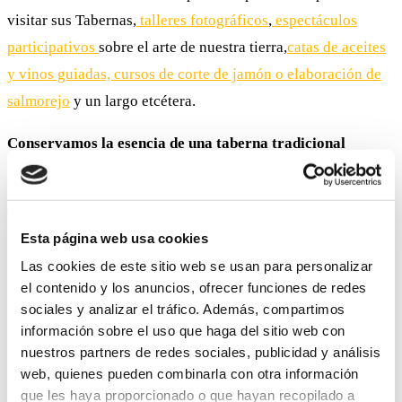
visitar sus Tabernas,
talleres fotográficos
,
espectáculos
participativos
sobre el arte de nuestra tierra,
catas de aceites
y vinos guiadas, cursos de corte de jamón o elaboración de
salmorejo
y un largo etcétera.
Conservamos la esencia de una taberna tradicional
Centros de reunión de amigos y familiares en torno a una
copa de Montilla-Moriles y unas tapas compartir, donde la
Esta página web usa cookies
tertulia va desde lo banal hasta lo transcendental, cuantas
veces no hemos «arreglado el mundo» en una buena
Las cookies de este sitio web se usan para personalizar
el contenido y los anuncios, ofrecer funciones de redes
sobremesa…
sociales y analizar el tráfico. Además, compartimos
información sobre el uso que haga del sitio web con
Pero el respeto a los orígenes no esta reñido con estar
nuestros partners de redes sociales, publicidad y análisis
totalmente integrados en la era 2.0,
web, quienes pueden combinarla con otra información
que les haya proporcionado o que hayan recopilado a