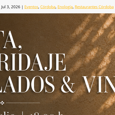
Jul 3, 2026
|
Eventos
,
Córdoba
,
Enología
,
Restaurantes Córdoba