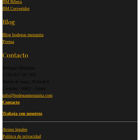
BM Ribera
BM Corregidor
Blog
Blog bodegas mezquita
Prensa
Contacto
Bodegas Mezquita
(+34) 957 107 859
Ronda de Isasa, 10 local-8
Córdoba, 14003 – Spain
info@bodegasmezquita.com
Contacto
Trabaja con nosotros
Avisos legales
Política de privacidad