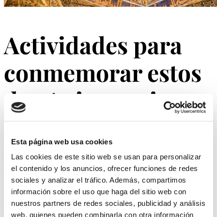
Actividades para
conmemorar estos
dos Aniversarios:
Desde el propio Ayuntamiento de Córdoba, la ciudad ha
Esta página web usa cookies
organizado una serie de actividades que ya están en marcha,
Las cookies de este sitio web se usan para personalizar
el contenido y los anuncios, ofrecer funciones de redes
para homenajear y celebrar estas efemérides.
sociales y analizar el tráfico. Además, compartimos
Al conjunto de estas variadas actividades se las ha
información sobre el uso que haga del sitio web con
nuestros partners de redes sociales, publicidad y análisis
denominado con el nombre de
“20 Nuevas Miradas de
web, quienes pueden combinarla con otra información