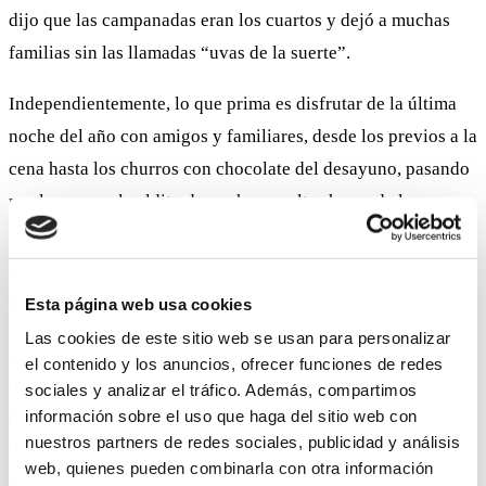
dijo que las campanadas eran los cuartos y dejó a muchas
familias sin las llamadas “uvas de la suerte”.
Independientemente, lo que prima es disfrutar de la última
noche del año con amigos y familiares, desde los previos a la
cena hasta los churros con chocolate del desayuno, pasando
por las uvas, el caldito de puchero a altas horas de la
madrugada, las bolsas de cotillón, matasuegras… Por esta
razón os invitamos a comenzar esta noche tan especial con
nosotros.
Esta página web usa cookies
Las cookies de este sitio web se usan para personalizar
Para la Nochevieja hemos preparado un menú muy especial
el contenido y los anuncios, ofrecer funciones de redes
como no podía ser de otra manera, con lo mejor de cada casa
sociales y analizar el tráfico. Además, compartimos
y los mejores deseos de nuestro chef que lo ha creado para la
información sobre el uso que haga del sitio web con
nuestros partners de redes sociales, publicidad y análisis
ocasión. Puedes encontrarlo en este enlace. Aún estás a
web, quienes pueden combinarla con otra información
tiempo de
reservar tu plaza.