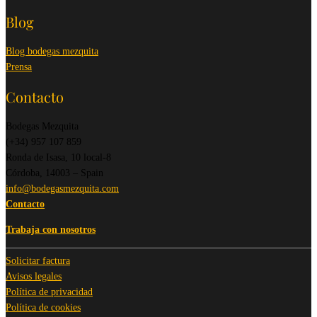
Blog
Blog bodegas mezquita
Prensa
Contacto
Bodegas Mezquita
(+34) 957 107 859
Ronda de Isasa, 10 local-8
Córdoba, 14003 – Spain
info@bodegasmezquita.com
Contacto
Trabaja con nosotros
Solicitar factura
Avisos legales
Política de privacidad
Política de cookies