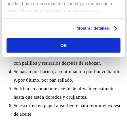
Se aplastan lo más finamente posible los filetes, se
que les haya proporcionado o que hayan recopilado a
partir del uso que haya hecho de sus servicios.
extienden y se marinan con
zumo de limón, ajo y
perejil picado, sal y pimienta
durante al menos 30
Mostrar detalles
minutos para potenciar su sabor y jugosidad.
Se rellenan con tiras de jamón y tocino ibérico y se
OK
enrollan con cuidado.
Para evitar que se desarmen al freír, se pueden sujetar
con palillos y retirarlos después de rebozar.
Se pasan por harina, a continuación por huevo batido
y, por último, por pan rallado.
Se fríen en abundante aceite de oliva bien caliente
hasta que estén dorados y crujientes.
Se escurren en papel absorbente para retirar el exceso
de aceite.