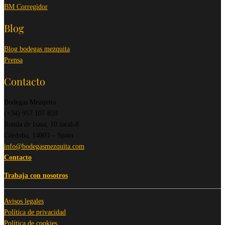
BM Corregidor
Blog
Blog bodegas mezquita
Prensa
Contacto
Bodegas Mezquita
(+34) 957 107 859
Ronda de Isasa, 10 local-8
Córdoba, 14003 – Spain
info@bodegasmezquita.com
Contacto
Trabaja con nosotros
Avisos legales
Política de privacidad
Política de cookies