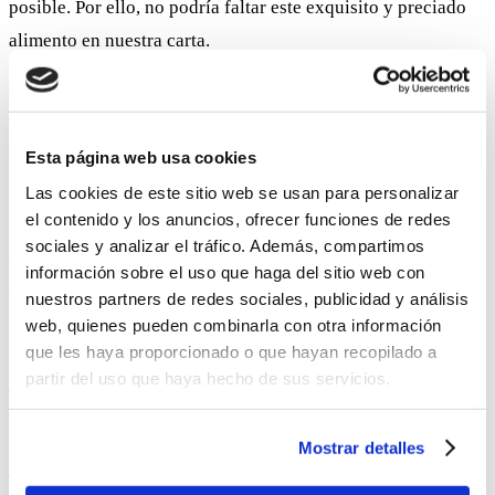
posible. Por ello, no podría faltar este exquisito y preciado
alimento en nuestra carta.
Cómo adelantábamos en nuestro anterior artículo, Bodegas
Mezquita participará en la segunda edición del
Concurso de
la Tapa Córdoba Gastronómica
que se celebrará
del 22 de
Esta página web usa cookies
noviembre al 1 de diciembre. Para mantener nuestra línea de
Las cookies de este sitio web se usan para personalizar
el contenido y los anuncios, ofrecer funciones de redes
tradicionalidad con el toque más innovador, hemos querido
sociales y analizar el tráfico. Además, compartimos
contar con Manolo Rincón, quién será nuestro Asesor
información sobre el uso que haga del sitio web con
Gastronómico durante este concurso.
nuestros partners de redes sociales, publicidad y análisis
web, quienes pueden combinarla con otra información
Nuestras propuestas para este concurso son:
que les haya proporcionado o que hayan recopilado a
partir del uso que haya hecho de sus servicios.
TAPA TRADICIONAL
:
Sardinas Guijeñas con Pisto de
Calabaza
Mostrar detalles
TAPA HONGOS, SETAS Y TRUFAS
:
Briwats de Boletus