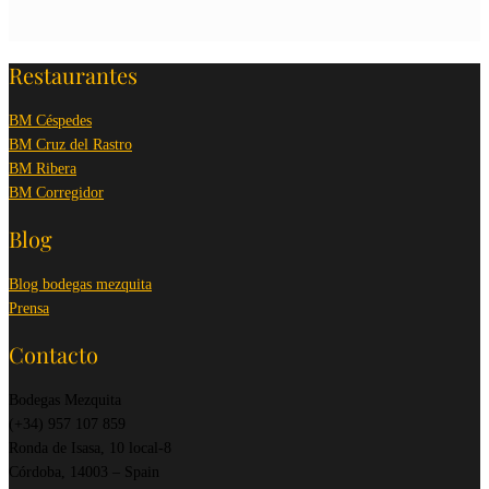
Restaurantes
BM Céspedes
BM Cruz del Rastro
BM Ribera
BM Corregidor
Blog
Blog bodegas mezquita
Prensa
Contacto
Bodegas Mezquita
(+34) 957 107 859
Ronda de Isasa, 10 local-8
Córdoba, 14003 – Spain