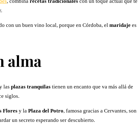
bés
, combina
recetas tradicionales
con un toque actual que te
.
do con un buen vino local, porque en Córdoba, el
maridaje
es
on alma
y las
plazas tranquilas
tienen un encanto que va más allá de
e siglos.
s Flores
y la
Plaza del Potro
, famosa gracias a Cervantes, son
ardar un secreto esperando ser descubierto.