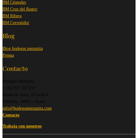
BM Céspedes
BM Cruz del Rastro
BM Ribera
BM Corregidor
Blog
Blog bodegas mezquita
Prensa
Contacto
Bodegas Mezquita
(+34) 957 107 859
Ronda de Isasa, 10 local-8
Córdoba, 14003 – Spain
info@bodegasmezquita.com
Contacto
Trabaja con nosotros